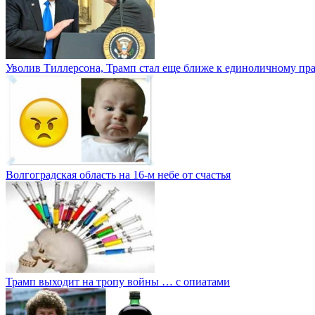
Уволив Тиллерсона, Трамп стал еще ближе к единоличному пр
Волгоградская область на 16-м небе от счастья
Трамп выходит на тропу войны … с опиатами