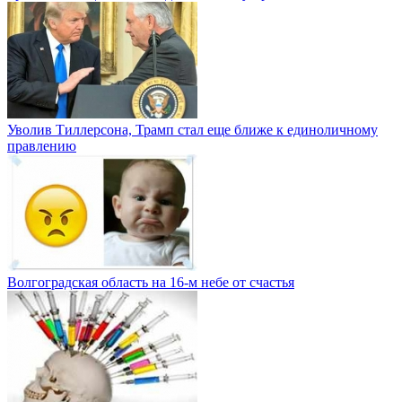
Уволив Тиллерсона, Трамп стал еще ближе к единоличному
правлению
Волгоградская область на 16-м небе от счастья