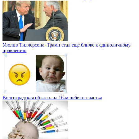
Уволив Тиллерсона, Трамп стал еще ближе к единоличному
правлению
Волгоградская область на 16-м небе от счастья