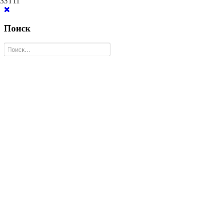
33T11
Поиск