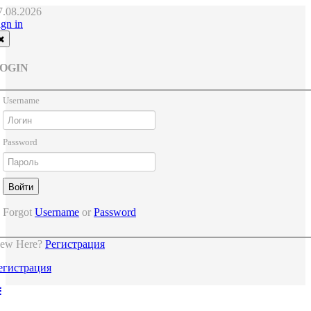
7.08.2026
ign in
OGIN
Username
Password
Forgot
Username
or
Password
ew Here?
Регистрация
егистрация