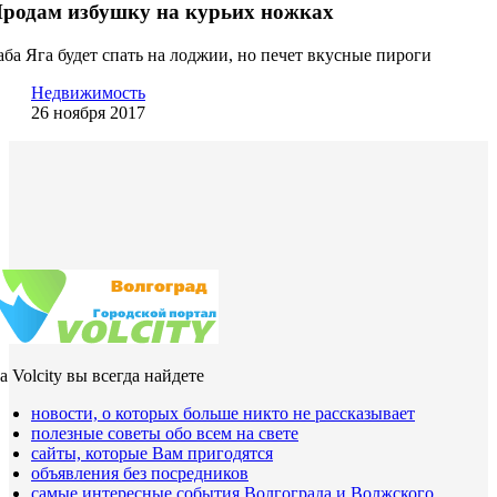
родам избушку на курьих ножках
аба Яга будет спать на лоджии, но печет вкусные пироги
Недвижимость
26 ноября 2017
а Volcity вы всегда найдете
новости, о которых больше никто не рассказывает
полезные советы обо всем на свете
сайты, которые Вам пригодятся
объявления без посредников
самые интересные события Волгограда и Волжского