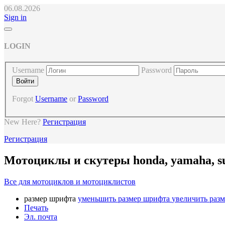
06.08.2026
Sign in
LOGIN
Username
Password
Forgot
Username
or
Password
New Here?
Регистрация
Регистрация
Мотоциклы и скутеры honda, yamaha, s
Все для мотоциклов и мотоциклистов
размер шрифта
уменьшить размер шрифта
увеличить раз
Печать
Эл. почта