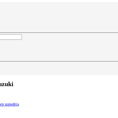
uzuki
мер шрифта