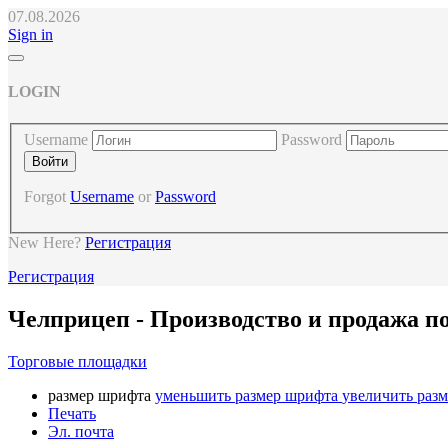
07.08.2026
Sign in
LOGIN
Username
Password
Forgot
Username
or
Password
New Here?
Регистрация
Регистрация
Челприцеп - Производство и продажа п
Торговые площадки
размер шрифта
уменьшить размер шрифта
увеличить раз
Печать
Эл. почта