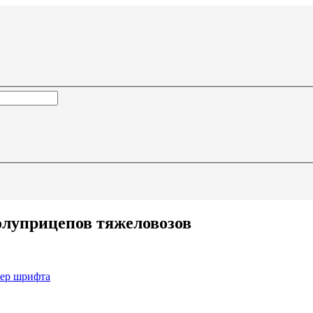
олуприцепов тяжеловозов
мер шрифта