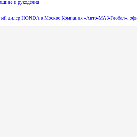
машине и рукоделия
ый дилер HONDA в Москве
Компания «Авто-МАЗ-Глобал», оф