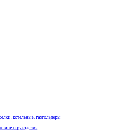
елки, котельные, газгольдеры
машине и рукоделия