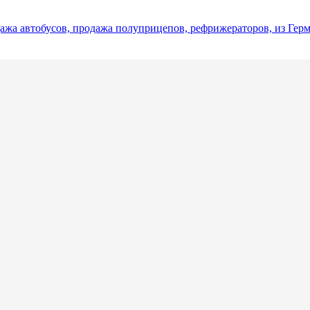
ажа автобусов, продажа полуприцепов, рефрижераторов, из Гер