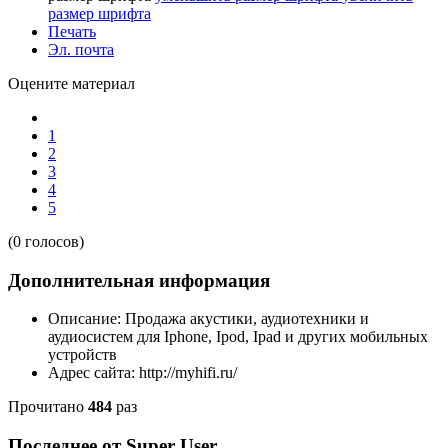
размер шрифта
Печать
Эл. почта
Оцените материал
1
2
3
4
5
(0 голосов)
Дополнительная информация
Описание:
Продажа акустики, аудиотехники и
аудиосистем для Iphone, Ipod, Ipad и других мобильных
устройств
Адрес сайта:
http://myhifi.ru/
Прочитано
484
раз
Последнее от Super User