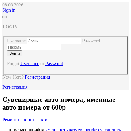
08.08.2026
Sign in
LOGIN
Username
Password
Forgot
Username
or
Password
New Here?
Регистрация
Регистрация
Cувенирные авто номера, именные
авто номера от 600р
Ремонт и тюнинг авто
размер шрифта
уменьшить размер шрифта
увеличить