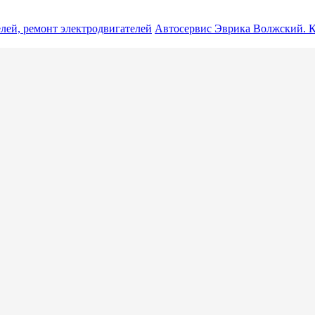
лей, ремонт электродвигателей
Автосервис Эврика Волжский. К