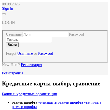
08.08.2026
Sign in
LOGIN
Username
Password
Forgot
Username
or
Password
New Here?
Регистрация
Регистрация
Кредитные карты-выбор, сравнение
Банки и кредитные организации
размер шрифта
уменьшить размер шрифта
увеличить
размер шрифта