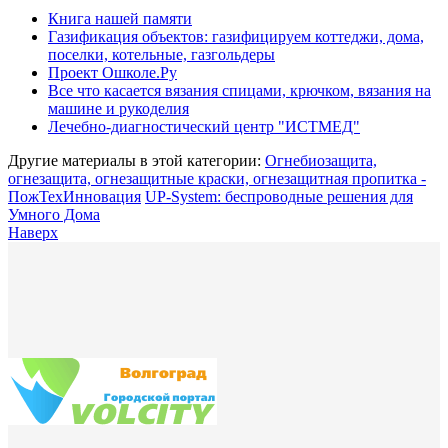
Книга нашей памяти
Газификация объектов: газифицируем коттеджи, дома,
поселки, котельные, газгольдеры
Проект Ошколе.Ру
Все что касается вязания спицами, крючком, вязания на
машине и рукоделия
Лечебно-диагностический центр "ИСТМЕД"
Другие материалы в этой категории:
Огнебиозащита,
огнезащита, огнезащитные краски, огнезащитная пропитка -
ПожТехИнновация
UP-System: беспроводные решения для
Умного Дома
Наверх