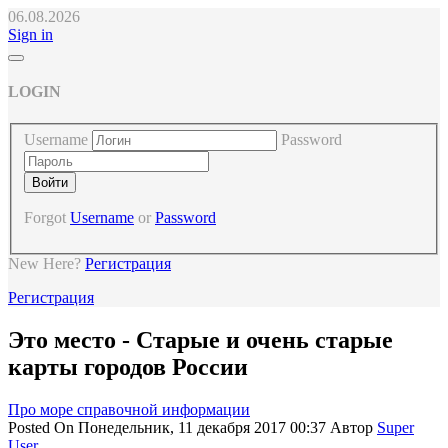
06.08.2026
Sign in
LOGIN
Username
Password
Forgot
Username
or
Password
New Here?
Регистрация
Регистрация
Это место - Старые и очень старые
карты городов России
Про море справочной информации
Posted On
Понедельник, 11 декабря 2017 00:37
Автор
Super
User