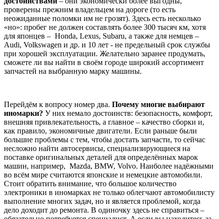
достоинствами
– они экономически более выгодны,
проверены прежним владельцем на дороге (то есть
неожиданные поломки им не грозят). Здесь есть несколько
«но»: пробег не должен составлять более 300 тысяч км, хотя
для японцев – Honda, Lexus, Subaru, а также для немцев –
Audi, Volkswagen и др. и 10 лет - не предельный срок службы
при хорошей эксплуатации. Желательно заранее продумать,
сможете ли вы найти в своём городе широкий ассортимент
запчастей на выбранную марку машины.
Перейдём к вопросу номер два.
Почему многие выбирают
иномарки?
У них немало достоинств: безопасность, комфорт,
внешняя привлекательность, а главное – качество сборки и,
как правило, экономичные двигатели. Если раньше были
большие проблемы с тем, чтобы достать запчасти, то сейчас
несложно найти автосервисы, специализирующиеся на
поставке оригинальных деталей для определённых марок
машин, например, Mazda, BMW, Volvo. Наиболее надёжными
во всём мире считаются японские и немецкие автомобили.
Стоит обратить внимание, что большое количество
электроники в иномарках не только облегчают автомобилисту
выполнение многих задач, но и является проблемой, когда
дело доходит до ремонта. В одиночку здесь не справиться –
обязательно потребуется специалист. А если вы находитесь за