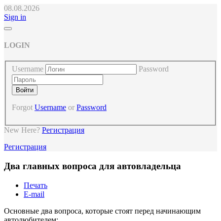
08.08.2026
Sign in
LOGIN
Username
Password
Forgot
Username
or
Password
New Here?
Регистрация
Регистрация
Два главных вопроса для автовладельца
Печать
E-mail
Основные два вопроса, которые стоят перед начинающим
автолюбителем: