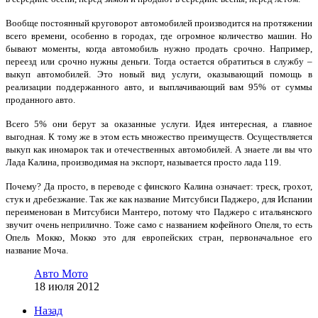
Вообще постоянный круговорот автомобилей производится на протяжении
всего времени, особенно в городах, где огромное количество машин. Но
бывают моменты, когда автомобиль нужно продать срочно. Например,
переезд или срочно нужны деньги. Тогда остается обратиться в службу –
выкуп автомобилей. Это новый вид услуги, оказывающий помощь в
реализации поддержанного авто, и выплачивающий вам 95% от суммы
проданного авто.
Всего 5% они берут за оказанные услуги. Идея интересная, а главное
выгодная. К тому же в этом есть множество преимуществ. Осуществляется
выкуп как иномарок так и отечественных автомобилей. А знаете ли вы что
Лада Калина, производимая на экспорт, называется просто лада 119.
Почему? Да просто, в переводе с финского Калина означает: треск, грохот,
стук и дребезжание. Так же как название Митсубиси Паджеро, для Испании
переименован в Митсубиси Мантеро, потому что Паджеро с итальянского
звучит очень неприлично. Тоже само с названием кофейного Опеля, то есть
Опель Мокко, Мокко это для европейских стран, первоначальное его
название Моча.
Авто Мото
18 июля 2012
Назад