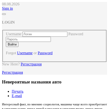
08.08.2026
Sign in
LOGIN
Username
Password
Forgot
Username
or
Password
New Here?
Регистрация
Регистрация
Невероятные названия авто
Печать
E-mail
Интересный факт, по мнению социологов, машины чаще всего приобретают
в середине осени, перед зимой и продают в середине весны, перед летом.