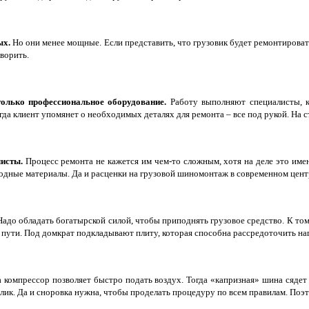
ых.
Но они менее мощные. Если представить, что грузовик будет ремонтирова
оворить.
олько профессиональное оборудование.
Работу выполняют специалисты, к
 когда клиент упомянет о необходимых деталях для ремонта – все под рукой. На
исты.
Процесс ремонта не кажется им чем-то сложным, хотя на деле это име
дные материалы. Да и расценки на грузовой шиномонтаж в современном центр
. Надо обладать богатырской силой, чтобы приподнять грузовое средство. К том
 пути. Под домкрат подкладывают плиту, которая способна рассредоточить на
 компрессор позволяет быстро подать воздух. Тогда «капризная» шина сядет
 велик. Да и сноровка нужна, чтобы проделать процедуру по всем правилам. По