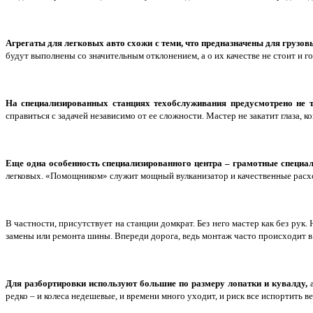
Агрегаты для легковых авто схожи с теми, что предназначены для грузов
будут выполнены со значительным отклонением, а о их качестве не стоит и г
На специализированных станциях техобслуживания предусмотрено не т
справиться с задачей независимо от ее сложности. Мастер не закатит глаза,
Еще одна особенность специализированного центра – грамотные специал
легковых. «Помощником» служит мощный вулканизатор и качественные расхо
В частности, присутствует на станции домкрат. Без него мастер как без рук
замены или ремонта шины. Впереди дорога, ведь монтаж часто происходит в
Для разбортировки используют большие по размеру лопатки и кувалду,
а
редко – и колеса недешевые, и времени много уходит, и риск все испортить