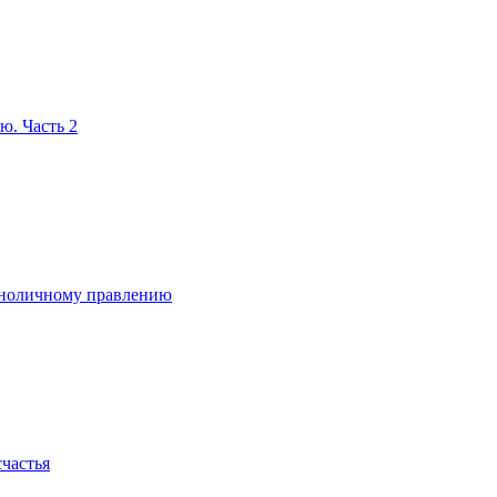
ю. Часть 2
диноличному правлению
счастья