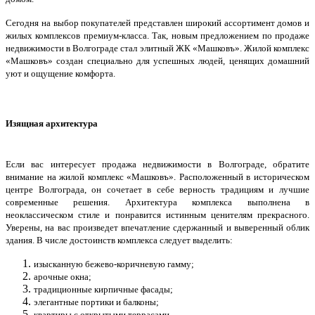
Сегодня на выбор покупателей представлен широкий ассортимент домов и
жилых комплексов премиум-класса. Так, новым предложением по продаже
недвижимости в Волгограде стал элитный ЖК «Машковъ». Жилой комплекс
«Машковъ» создан специально для успешных людей, ценящих домашний
уют и ощущение комфорта.
Изящная архитектура
Если вас интересует продажа недвижимости в Волгограде, обратите
внимание на жилой комплекс «Машковъ». Расположенный в историческом
центре Волгограда, он сочетает в себе верность традициям и лучшие
современные решения. Архитектура комплекса выполнена в
неоклассическом стиле и понравится истинным ценителям прекрасного.
Уверены, на вас произведет впечатление сдержанный и выверенный облик
здания. В числе достоинств комплекса следует выделить:
изысканную бежево-коричневую гамму;
арочные окна;
традиционные кирпичные фасады;
элегантные портики и балконы;
квартиры с открытыми террасами.