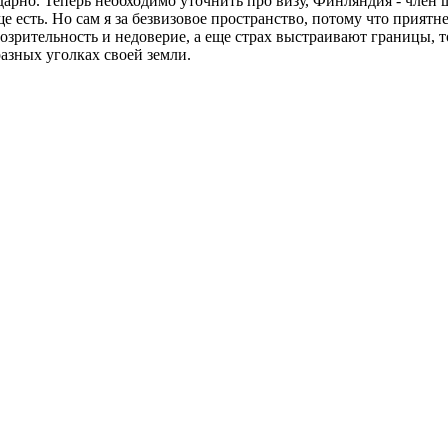
дарно. Теперь необходимо уточнить про визу, Финляндия - член 
е есть. Но сам я за безвизовое пространство, потому что прият
озрительность и недоверие, а еще страх выстраивают границы, т
разных уголках своей земли.