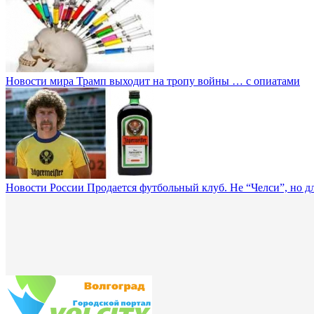
Новости мира
Трамп выходит на тропу войны … с опиатами
Новости России
Продается футбольный клуб. Не “Челси”, но дл