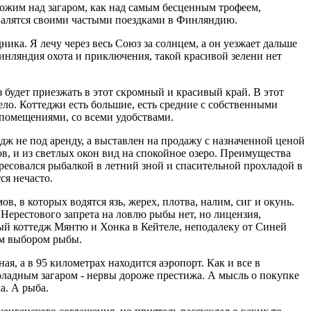
рожим над загаром, как над самым бесценным трофеем,
валятся своими частыми поездками в Финляндию.
ника. Я лечу через весь Союз за солнцем, а он уезжает дальше
инляндия охота и приключения, такой красивой зелени нет
 будет приезжать в этот скромный и красивый край. В этот
ело. Коттеджи есть большие, есть средние с собственными
помещениями, со всеми удобствами.
едж не под аренду, а выставлен на продажу с назначенной ценой
ров, и из светлых окон вид на спокойное озеро. Преимущества
ересовался рыбалкой в летний зной и спасительной прохладой в
ся нечасто.
, в которых водятся язь, жерех, плотва, налим, сиг и окунь.
. Нерестового запрета на ловлю рыбы нет, но лицензия,
ый коттедж Мянтю и Хонка в Кейтеле, неподалеку от Синей
тым выбором рыбы.
я, а в 95 километрах находится аэропорт. Как и все в
оладным загаром - нервы дороже престижа. А мысль о покупке
а. А рыба.