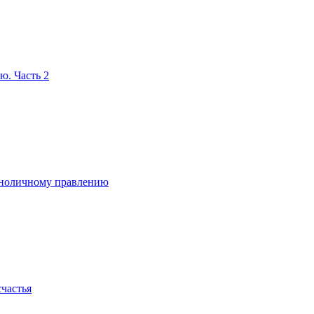
ю. Часть 2
диноличному правлению
счастья