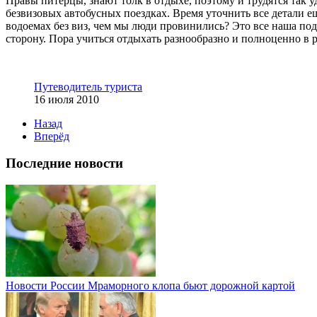
Правы питерцы, знают толк в отдыхе, поэтому и трудятся так у
безвизовых автобусных поездках. Время уточнить все детали ещ
водоемах без виз, чем мы люди провинились? Это все наша под
сторону. Пора учиться отдыхать разнообразно и полноценно в 
Путеводитель туриста
16 июля 2010
Назад
Вперёд
Последние новости
Новости России
Мраморного клопа бьют дорожной картой