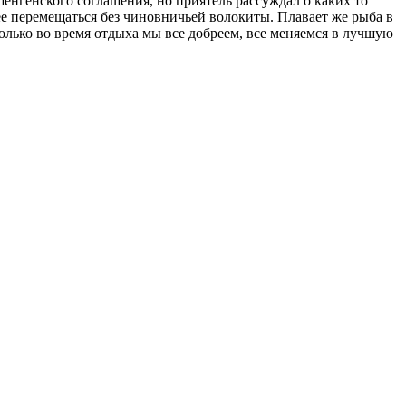
шенгенского соглашения, но приятель рассуждал о каких то
нее перемещаться без чиновничьей волокиты. Плавает же рыба в
олько во время отдыха мы все добреем, все меняемся в лучшую