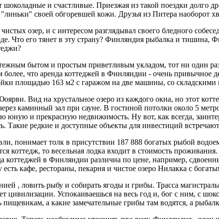
ят шоколадные и счастливые. Приезжая из такой поездки долго д
"линьки" своей обгоревшей кожи. Друзья из Питера наоборот х
чистых озер, и с интересом разглядывал своего бледного собесед
де. Что его тянет в эту страну? Финляндия рыбалка и тишина, Ф
теджи?
ятежным бытом и простым приветливым укладом, тот ни один раз
м более, что аренда коттеджей в Финляндии - очень привычное д
йки площадью 163 м2 с гаражом на две машины, со складскими 
Юоярви. Вид на хрустальное озеро из каждого окна, но этот котт
м через каминный зал при сауне. В гостиной потолки около 5 мет
кую юную и прекрасную недвижимость. Ну вот, как всегда, заинт
ь. Такие редкие и доступные объекты для инвестиций встречают
ли, понимает толк в присутствии 187 888 богатых рыбой водоемов
ется коттедж, то весельная лодка входит в стоимость проживания
да коттеджей в Финляндии различна по цене, например, сдвоенн
ку есть кафе, рестораны, пекарня и чистое озеро Нилакка с бога
ей , ловить рыбу и собирать ягоды и грибы. Трасса магистральна
 цивилизации. Успокаиваешься на весь год и, бог с ним, с шок
ь пищевикам, а какие замечательные грибы там водятся, а рыбалк