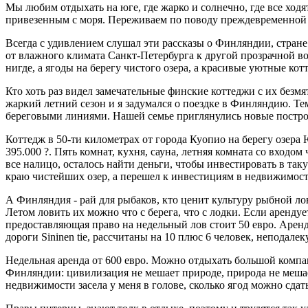
Мы любим отдыхать на юге, где жарко и солнечно, где все ход
привезенным с моря. Переживаем по поводу преждевременной 
Всегда с удивлением слушал эти рассказы о Финляндии, стране 
от влажного климата Санкт-Петербурга к другой прозрачной во
нигде, а ягоды на берегу чистого озера, а красивые уютные кот
Кто хоть раз видел замечательные финские коттеджи с их безм
жаркий летний сезон и я задумался о поездке в Финляндию. Те
береговыми линиями. Нашей семье приглянулись новые постро
Коттедж в 50-ти километрах от города Куопио на берегу озера 
395.000 ?. Пять комнат, кухня, сауна, летняя комната со входо
все налицо, осталось найти деньги, чтобы инвестировать в та
краю чистейших озер, а перешел к инвестициям в недвижимост
А Финляндия - рай для рыбаков, кто ценит культуру рыбной лов
Летом ловить их можно что с берега, что с лодки. Если аренду
предоставляющая право на недельный лов стоит 50 евро. Арен
дороги Sininen tie, рассчитаны на 10 плюс 6 человек, неподале
Недельная аренда от 600 евро. Можно отдыхать большой компани
Финляндии: цивилизация не мешает природе, природа не мешает
недвижимости засела у меня в голове, сколько ягод можно сдат