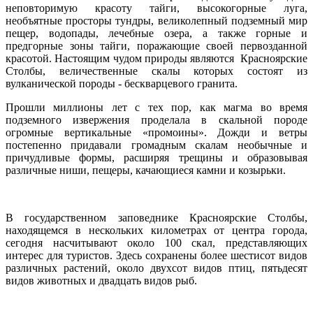
неповторимую красоту тайги, высокогорные луга,
необъятные просторы тундры, великолепный подземный мир
пещер, водопады, лечебные озера, а также горные и
предгорные зоны тайги, поражающие своей первозданной
красотой. Настоящим чудом природы являются Красноярские
Столбы, величественные скалы которых состоят из
вулканической породы - бескварцевого гранита.
Прошли миллионы лет с тех пор, как магма во время
подземного извержения проделала в скальной породе
огромные вертикальные «промоины». Дожди и ветры
постепенно придавали громадным скалам необычные и
причудливые формы, расширяя трещины и образовывая
различные ниши, пещеры, качающиеся камни и козырьки.
В государственном заповеднике Красноярские Столбы,
находящемся в нескольких километрах от центра города,
сегодня насчитывают около 100 скал, представляющих
интерес для туристов. Здесь сохранены более шестисот видов
различных растений, около двухсот видов птиц, пятьдесят
видов животных и двадцать видов рыб.