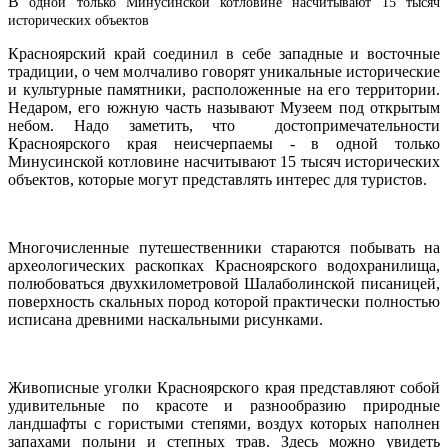
В
одной только Минусинской котловине насчитывают 15 тысяч
исторических объектов
Красноярский край соединил в себе западные и восточные
традиции, о чем молчаливо говорят уникальные исторические
и культурные памятники, расположенные на его территории.
Недаром, его южную часть называют Музеем под открытым
небом. Надо заметить, что достопримечательности
Красноярского края неисчерпаемы - в одной только
Минусинской котловине насчитывают 15 тысяч исторических
объектов, которые могут представлять интерес для туристов.
Многочисленные путешественники стараются побывать на
археологических раскопках Красноярского водохранилища,
полюбоваться двухкилометровой Шалаболинской писаницей,
поверхность скальных пород которой практически полностью
исписана древними наскальными рисунками.
Живописные уголки Красноярского края представляют собой
удивительные по красоте и разнообразию природные
ландшафты с гористыми степями, воздух которых наполнен
запахами полыни и степных трав. Здесь можно увидеть