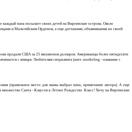
Не каждый папа посылает своих детей на Виргинские острова. Около
панцами и Мальтийским Орденом, а еще датчанами, объявившими их своей
рова продали США за 25 миллионов долларов. Американцы более пятидесяти
чинается с января. Любителям снорклинга (англ. snorkeling - плавание с
вня (правильное место для мамы выбрал папа, примечание автора). А еще
 множество Санта - Клаусов в Летнее Рождество. Класс! Хочу на Виргинские