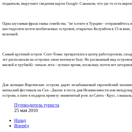
подкачали, выручают сведения карты Google. Слышали, что где то есть вирги
Одна шутливая фраза главы семейства: "не хотите в Турцию - отправляйтесь 
шестидесяти почти необитаемых островов, открытых Колумбом в 15-м веке, 
колонией.
Самый крупный остров Сент-Томас превратился в центр работорговли, саха
лет располагали на островах свою военную базу. Но роскошный вид островов н
маской и трубкой) - начало лета - лучшее время, поскольку почти нет штормо
Для женщин Виргинские острова дарят незабываемый европейский шопинг,
июньский фестиваль на Сен - Джоне в честь дня Независимости или междуна
острова, а папе в подарок привезу знаменитый ром из Санта - Крус, слышала
Путеводитель туриста
25 мая 2010
Назад
Вперёд