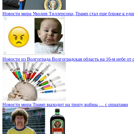
Новости мира
Уволив Тиллерсона, Трамп стал еще ближе к е
Новости из Волгограда
Волгоградская область на 16-м небе от 
Новости мира
Трамп выходит на тропу войны … с опиатами