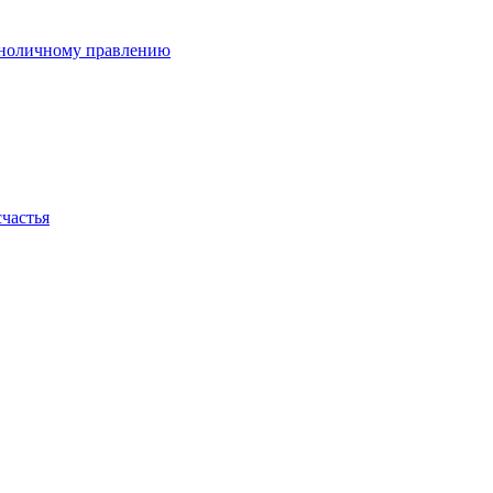
диноличному правлению
счастья