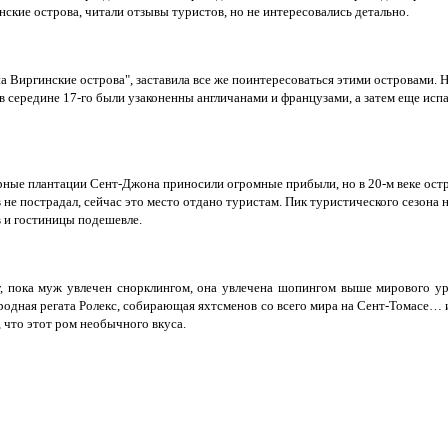
нские острова, читали отзывы туристов, но не интересовались детально.
на Виргинские острова", заставила все же поинтересоваться этими островами. 
в середине 17-го были узаконенны англичанами и французами, а затем еще ис
рные плантации Сент-Джона приносили огромные прибыли, но в 20-м веке ост
е пострадал, сейчас это место отдано туристам. Пик туристического сезона на
в и гостиницы подешевле.
 пока муж увлечен снорклингом, она увлечена шопингом выше мирового уро
родная регата Ролекс, собирающая яхтсменов со всего мира на Сент-Томасе… и
, что этот ром необычного вкуса.