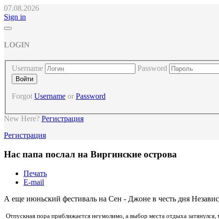
07.08.2026
Sign in
LOGIN
Username
Password
Forgot
Username
or
Password
New Here?
Регистрация
Регистрация
Нас папа послал на Виргинские острова
Печать
E-mail
А еще июньский фестиваль на Сен - Джоне в честь дня Незави
Отпускная пора приближается неумолимо, а выбор места отдыха затянулся, м