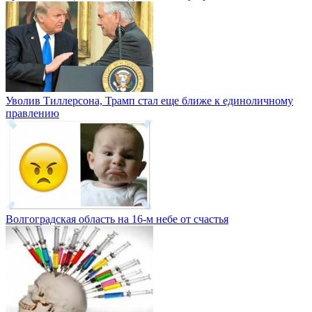
Уволив Тиллерсона, Трамп стал еще ближе к единоличному
правлению
Волгоградская область на 16-м небе от счастья