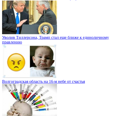
Уволив Тиллерсона, Трамп стал еще ближе к единоличному
правлению
Волгоградская область на 16-м небе от счастья