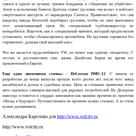
снялся в одном из лучших трюков бондианы в «Лицензии на убийство».
Агент в исполнении Тимоти Далтона ставит грузовик «на козла» и избегает
смертельного выстрела от наркодилера Санчеса. Примечательно, что сам
владелец завода Kenworth перебирал грузовик, чтобы он смог выполнить
этот захватывающий трюк. Но специальный турбокомпрессор не
понадобился. Впрочем, как и специальный манекен, который предполагали
установить, чтобы сбалансировать автомобиль. Но грузовик справился без
«примочек», доказав свой высокий класс.
Что же касается трудолюбивого VW, он помог еще одному спецагенту. С
честью и достоинством спас жизнь Джейсона Борна во время его
приключений в Европе.
Еще одна знаменитая «тачка» - DeLorean DMC-12
. С начала ее
разработки до конца выпуска прошло всего десять лет, после чего завод
захлебнулся в долгах и судебных исках. Цена за стильные примочки этого
авто оказалась слишком высокой для рядовых потребителей. Но Делореан
навсегда останется в сердцах киноманов как машина времени из трилогии
«Назад в будущее». Путешествовать во времени нужно стильно. А за стиль
нужно доплачивать.
Александра Карелова для
http://www.volcity.ru
http://www.volcity.ru