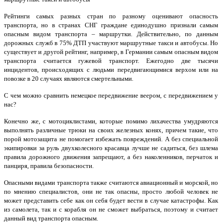
Рейтинги самых разных стран по разному оценивают опасность
транспорта, но в странах СНГ граждане единодушно признали самым
опасным видом транспорта – маршрутки. Действительно, по данным
дорожных служб в 75% ДТП участвуют маршрутные такси и автобусы. Но
существует и другой рейтинг, например, в Германии самым опасным видом
транспорта считается гужевой транспорт. Ежегодно две тысячи
инцидентов, происходящих с людьми передвигающимися верхом или на
повозке в 20 случаях являются смертельными.
С чем можно сравнить немецкое передвижение веером, с передвижением у
нас?
Конечно же, с мотоциклистами, которые помимо лихачества умудряются
выполнять различные трюки на своих железных конях, причем такие, что
порой мотозащита не помогает избежать повреждений. А без специальной
экипировки за руль двухколесного красавца лучше не садиться, без шлема
правила дорожного движения запрещают, а без наколенников, перчаток и
панциря, правила безопасности.
Опасными видами транспорта также считаются авиационный и морской, но
по мнению специалистов, они не так опасны, просто любой человек не
может представить себе как он себя будет вести в случае катастрофы. Как
из самолета, так и с корабля он не сможет выбраться, поэтому и считает
данный вид транспорта опасным.