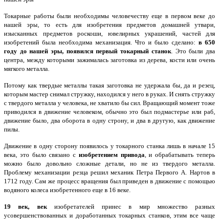
Токарные работы были необходимы человечеству еще в первом веке до
нашей эры, то есть для изобретения предметов домашней утвари,
изысканных предметов роскоши, ювелирных украшений, частей для
изобретений была необходима механизация. Что и было сделано:
в 650
году до нашей эры, появился первый токарный станок
. Это были два
центра, между которыми зажималась заготовка из дерева, кости или очень
мягкого металла.
Потому как твердые металлы такая заготовка не удержала бы, да и резец,
которым мастер снимал стружку, находился у него в руках. И снять стружку
с твердого металла у человека, не хватило бы сил. Вращающий момент тоже
приводился в движение человеком, обычно это был подмастерье или раб,
движение было, два оборота в одну строну, и два в другую, как движение
пилы.
Движение в одну сторону появилось у токарного станка лишь в начале 15
века, это было связано с
изобретением привода
, и обрабатывать теперь
можно было довольно сложные детали, но не из твердого металла.
Проблему механизации резца решил механик Петра Первого А. Нартов в
1712 году. Сам же процесс вращения был приведен в движение с помощью
водяного колеса изобретенного еще в 16 веке.
19 век, век
изобретателей принес в мир множество разных
усовершенствованных и доработанных токарных станков, этим все чаще