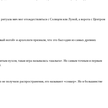
я ритуала мяч мог отождествляться с Солнцем или Луной, а ворота с Центром
лкай ногой» и археологи признали, что это был один из самых древних
битым пухом, такая игра называлась «шалыга». Но самым точным и первым
.
оно не получило распространения, его называют «соккер». Но в большинстве