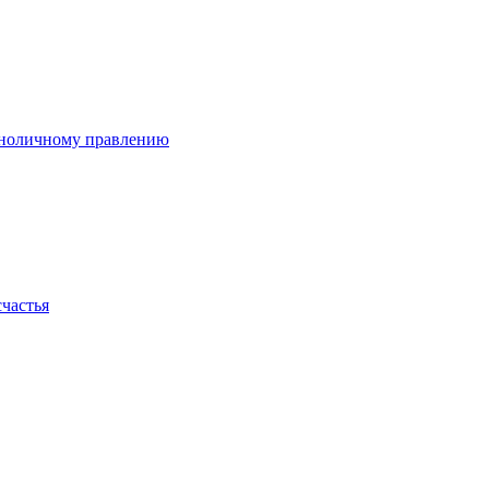
диноличному правлению
счастья