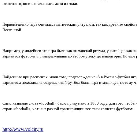
животного, позже стали шить мячи из кожи.
Первоначально игра считалась магическим ритуалом, так как древним свойст
Вселенной.
Например, у индейцев эта игра была как шаманский ритуал, у китайцев как ч
вариантов футбола, принадлежавший ко второму веку до нашей эры. Но еще р
Найденные при раскопках мячи тому подтверждение. А в Росси в футбол игр
вариантом похожим на современный футбол была игра итальянцев, потому чт
Само название слова «football
» было придумано в 1880 году, для того чтобы 
стран «football», хоть и в разной транскрипции все-таки является футболом.
http://www.volcity.ru