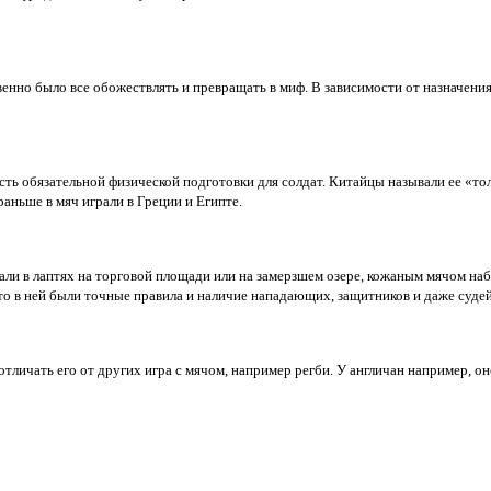
венно было все обожествлять и превращать в миф. В зависимости от назначени
асть обязательной физической подготовки для солдат. Китайцы называли ее «то
аньше в мяч играли в Греции и Египте.
али в лаптях на торговой площади или на замерзшем озере, кожаным мячом на
о в ней были точные правила и наличие нападающих, защитников и даже судей
отличать его от других игра с мячом, например регби. У англичан например, 