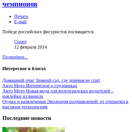
чемпионов
Печать
E-mail
Победе российских фигуристов посвящается
Спорт
12 февраля 2014
Подробнее...
Интересное в блогах
Домашний очаг
Зимний сад, где деревья не спят
Авто Мото
Интересное о грузовиках
Авто Мото
Новая мода для волгоградских водителей –
наклейки из винила
Отдых и развлечения
Эволюция поздравлений: от открытки к
высоким технологиям
Последние новости